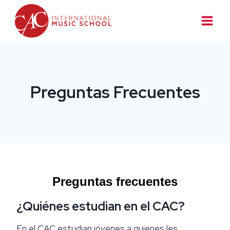
Skip
to
content
Preguntas Frecuentes
Preguntas frecuentes
¿Quiénes estudian en el CAC?
En el CAC estudian jóvenes a quienes les