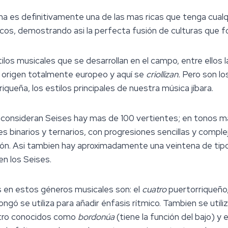
 es definitivamente una de las mas ricas que tenga cualqu
cos, demostrando asi la perfecta fusión de culturas que fo
los musicales que se desarrollan en el campo, entre ellos l
un origen totalmente europeo y aquí se
criollizan.
Pero son lo
queña, los estilos principales de nuestra música jíbara.
e consideran Seises hay mas de 100 vertientes; en tonos 
 binarios y ternarios, con progresiones sencillas y compleja
ión. Asi tambien hay aproximadamente una veintena de tipo
n los Seises.
 en estos géneros musicales son: el
cuatro
puertorriqueño, 
bongó se utiliza para añadir énfasis rítmico. Tambien se uti
cuatro conocidos como
bordonúa
(tiene la función del bajo) y 