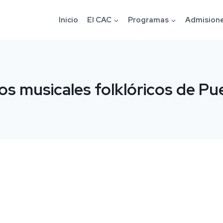
Inicio
El CAC
Programas
Admision
los musicales folklóricos de Pu