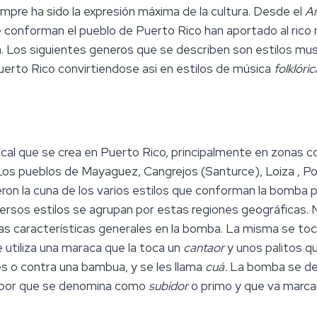
empre ha sido la expresión máxima de la cultura. Desde el
A
e conforman el pueblo de Puerto Rico han aportado al ri
a. Los siguientes generos que se describen son estilos mu
uerto Rico convirtiendose asi en estilos de música
folklóric
al que se crea en Puerto Rico, principalmente en zonas 
Los pueblos de Mayaguez, Cangrejos (Santurce), Loiza , P
eron la cuna de los varios estilos que conforman la bomba
versos estilos se agrupan por estas regiones geográficas
as características generales en la bomba. La misma se t
utiliza una maraca que la toca un
cantaor
y unos palitos q
es o contra una bambua, y se les llama
cuá.
La bomba se def
bor que se denomina como
subidor
o primo y que va marca