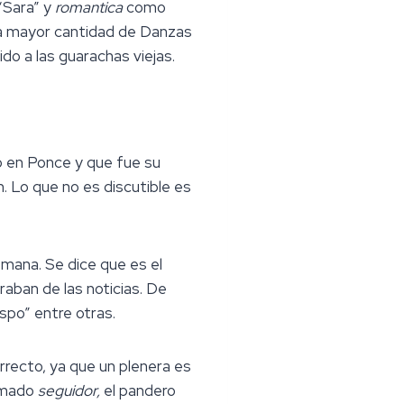
“Sara” y
romantica
como
e la mayor cantidad de Danzas
do a las guarachas viejas.
lo en Ponce y que fue su
 Lo que no es discutible es
emana. Se dice que es el
aban de las noticias. De
ispo” entre otras.
rrecto, ya que un plenera es
lamado
seguidor,
el pandero