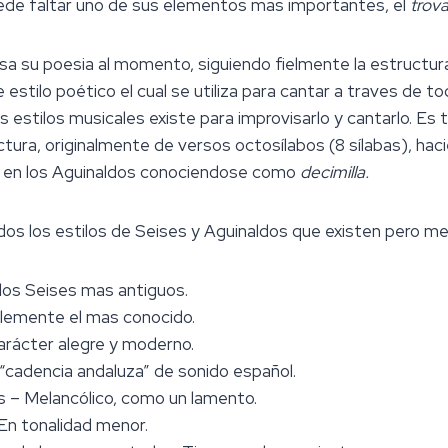
ede faltar uno de sus elementos mas importantes, el
trov
sa su poesia al momento, siguiendo fielmente la estructur
stilo poético el cual se utiliza para cantar a traves de to
estilos musicales existe para improvisarlo y cantarlo. Es
ura, originalmente de versos octosílabos (8 sílabas), hac
la en los Aguinaldos conociendose como
decimilla.
dos los estilos de Seises y Aguinaldos que existen pero m
los Seises mas antiguos.
blemente el mas conocido.
rácter alegre y moderno.
 “cadencia andaluza” de sonido español.
 – Melancólico, como un lamento.
En tonalidad menor.