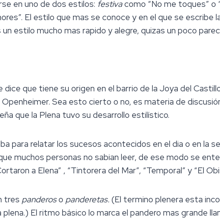
rse en uno de dos estilos:
festiva
como “No me toques” o 
 Amores”. El estilo que mas se conoce y en el que se escrib
s un estilo mucho mas rapido y alegre, quizas un poco pareci
dice que tiene su origen en el barrio de la Joya del Castil
penheimer. Sea esto cierto o no, es materia de discusión.
ña que la Plena tuvo su desarrollo estilístico.
aba para relatar los sucesos acontecidos en el dia o en la s
que muchos personas no sabian leer, de ese modo se enter
Cortaron a Elena” , “Tintorera del Mar”, “Temporal” y “El Ob
n tres
panderos
o
panderetas.
(El termino plenera esta inco
la plena.) El ritmo básico lo marca el pandero mas grande l