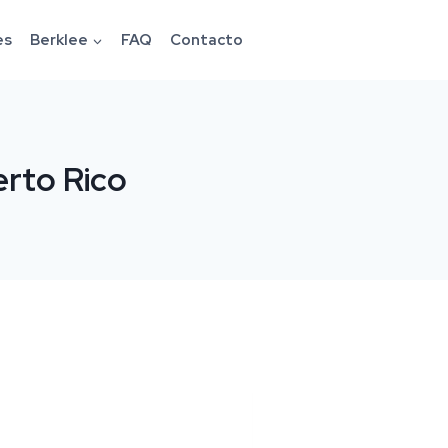
es
Berklee
FAQ
Contacto
erto Rico