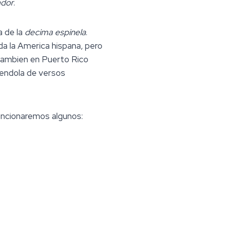
ador
.
a de la
decima espinela
.
da la America hispana, pero
 tambien en Puerto Rico
iendola de versos
encionaremos algunos: