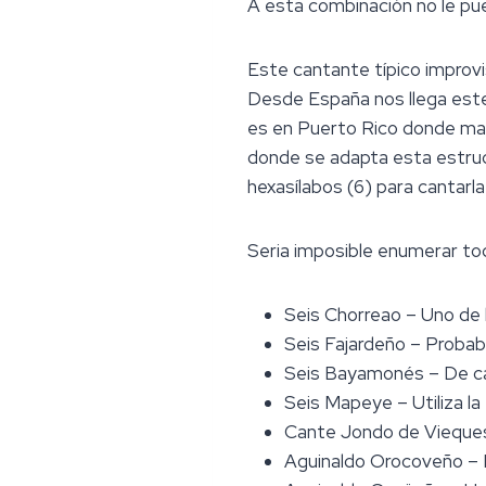
A esta combinación no le pu
Este cantante típico improvi
Desde España nos llega este e
es en Puerto Rico donde mas 
donde se adapta esta estruct
hexasílabos (6) para cantar
Seria imposible enumerar to
Seis Chorreao – Uno de 
Seis Fajardeño – Proba
Seis Bayamonés – De ca
Seis Mapeye – Utiliza la
Cante Jondo de Vieques
Aguinaldo Orocoveño – 