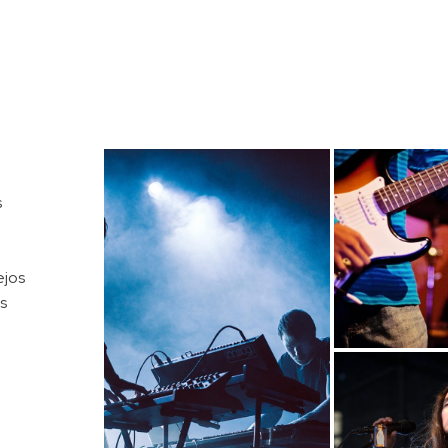
s
ejos
s