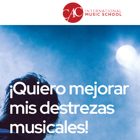
¡Quiero mejorar
mis destrezas
musicales!